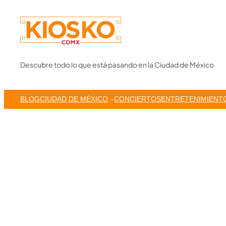
Skip
to
content
Descubre todo lo que está pasando en la Ciudad de México
BLOG
CIUDAD DE MÉXICO
CONCIERTOS
ENTRETENIMIENT