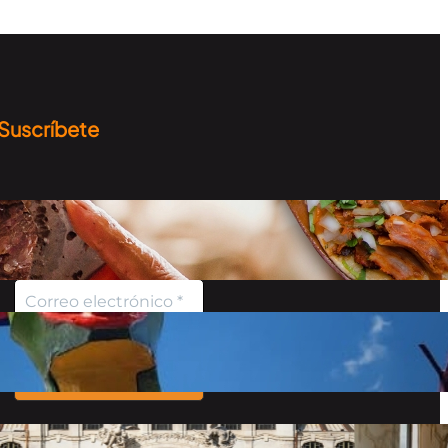
Suscríbete
Recibe información sobre
los destinos, curiosidades y
más…
No enviamos spam Lee
nuestro
aviso de