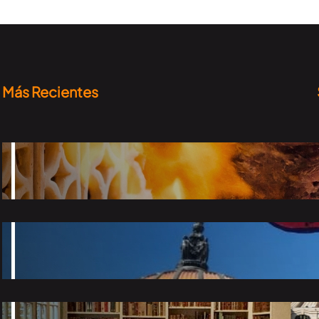
Más Recientes
Top taquerías que tienes que probar en la
CDMX
2026-06-24
El Desfile de Alebrijes Monumentales 2026 ya
tiene fecha
2026-06-15
7 Museos bonitos en la CDMX para tomar