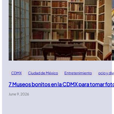
CDMX
Ciudad de México
Entretenimiento
ocio y di
7 Museos bonitos en la CDMX para tomar fot
June 9, 2026