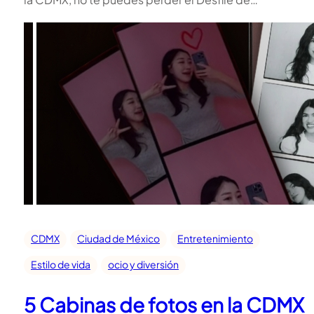
CDMX
Ciudad de México
Entretenimiento
Estilo de vida
ocio y diversión
5 Cabinas de fotos en la CDMX