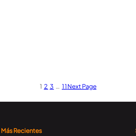
1
2
3
…
11
Next Page
Más Recientes