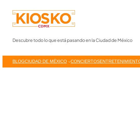
Skip
to
content
Descubre todo lo que está pasando en la Ciudad de México
BLOG
CIUDAD DE MÉXICO
CONCIERTOS
ENTRETENIMIENT