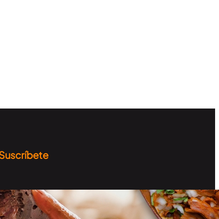
Suscríbete
Recibe información sobre
los destinos, curiosidades y
más…