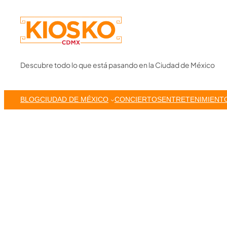
Skip
to
content
Descubre todo lo que está pasando en la Ciudad de México
BLOG
CIUDAD DE MÉXICO
CONCIERTOS
ENTRETENIMIENT