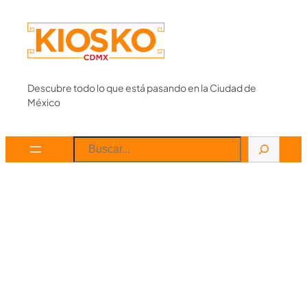
Skip
to
content
Descubre todo lo que está pasando en la Ciudad de
México
Search