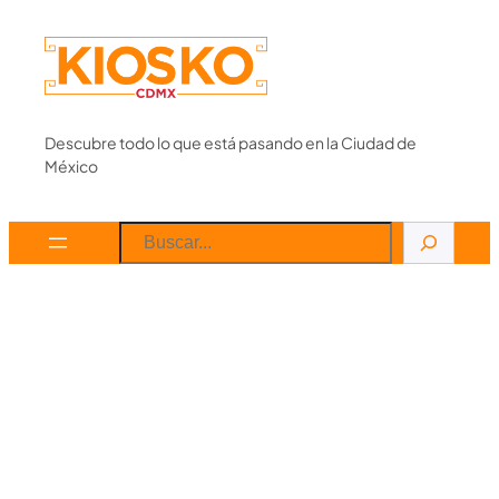
Skip
to
content
Descubre todo lo que está pasando en la Ciudad de
México
Search