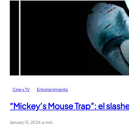
Cine y TV
Entretenimiento
“Mickey’s Mouse Trap”: el slash
January 15, 2024
.
a.mol