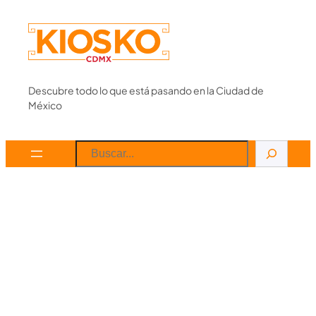
Skip
to
content
Descubre todo lo que está pasando en la Ciudad de
México
Search